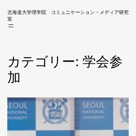
内
容
北海道大学理学院 コミュニケーション・メディア研究
を
室
ス
キ
ッ
プ
カテゴリー:
学会参
加